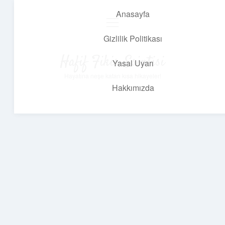
Anasayfa
menüyü
aç
Gizlilik Politikası
Hafif Fikir Esintisi
Yasal Uyarı
Hayatına neşe katan kısa hikayeler!
Hakkımızda