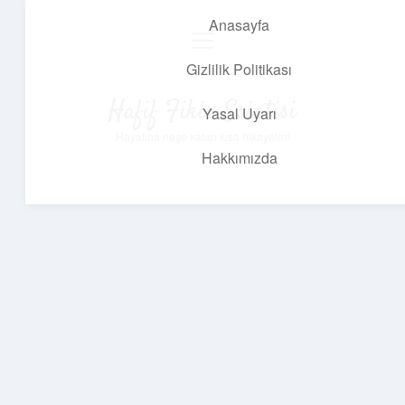
Anasayfa
menüyü
aç
Gizlilik Politikası
Hafif Fikir Esintisi
Yasal Uyarı
Hayatına neşe katan kısa hikayeler!
Hakkımızda