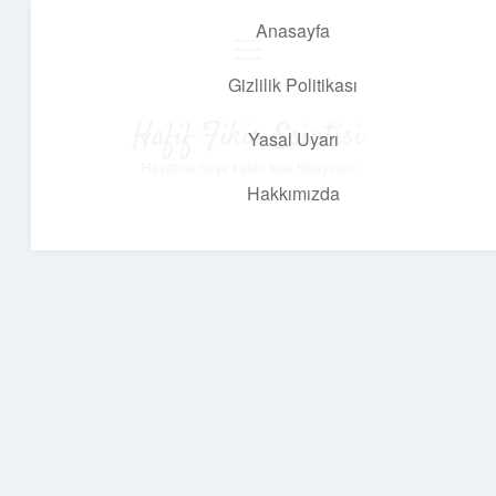
Anasayfa
menüyü
aç
Gizlilik Politikası
Hafif Fikir Esintisi
Yasal Uyarı
Hayatına neşe katan kısa hikayeler!
Hakkımızda