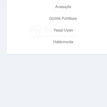
Anasayfa
menüyü
aç
Gizlilik Politikası
Hafif Fikir Esintisi
Yasal Uyarı
Hayatına neşe katan kısa hikayeler!
Hakkımızda