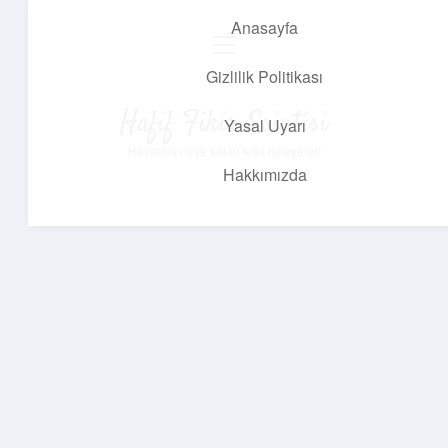
Anasayfa
menüyü
aç
Gizlilik Politikası
Hafif Fikir Esintisi
Yasal Uyarı
Hayatına neşe katan kısa hikayeler!
Hakkımızda