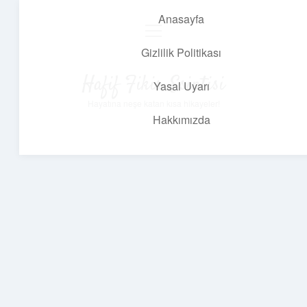
Anasayfa
menüyü
aç
Gizlilik Politikası
Hafif Fikir Esintisi
Yasal Uyarı
Hayatına neşe katan kısa hikayeler!
Hakkımızda