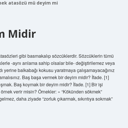
mek atasözü mü deyim mi
m Midir
atasözleri gibi basmakalıp sözcüklerdir. Sözcüklerin tümü
lerle -aynı anlama sahip olsalar bile- değiştirilemez veya
tadı yerine balkabağı kokusu yaratmaya çalışamayacağınız
alısınız. Baş başa vermek bir deyim midir? İfade. [1]
ışmak. Baş koymak bir deyim midir? İfade. [1] Bir işi
m örnek verir misin? Örnekler: » “Kökünden sökmek”
 gelmez, daha ziyade “zorluk çıkarmak, sıkıntıya sokmak”