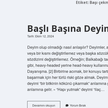
Etiket:
Başı çek
Başlı Başına Deyi
Tarih: Ekim 12, 2024
Deyim olup olmadığı nasıl anlaşılır? Deyimler, 
veya bir kısmı değiştirilemez veya başka sözcük
sözdizimi değiştirilemez. Örneğin; Balkabağı 
gibi, heavy-headed yerine head-heavy kullanmam
Dayanışma. [2] Birbirine acımak, bir konuyu tart
başarmak için her türlü riski göze almak. Deyi
deyimi “bir bitkinin kökünü çıkarmak” anlamına
anlamına gelir. » “Hapı yutmak” deyimi “ilaç…
Başlı
Devamını okuyun
Yorum Bırak