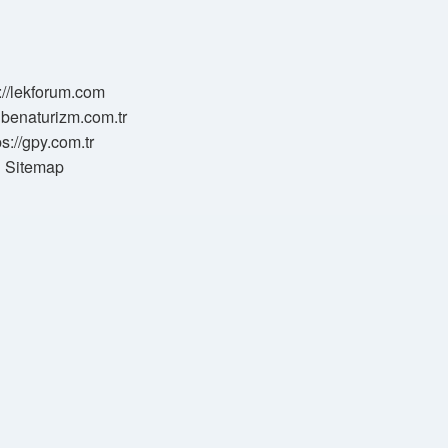
://lekforum.com
elbenaturizm.com.tr
ps://gpy.com.tr
Sitemap