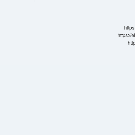
Başına
Deyim
Midir
https
https://
htt