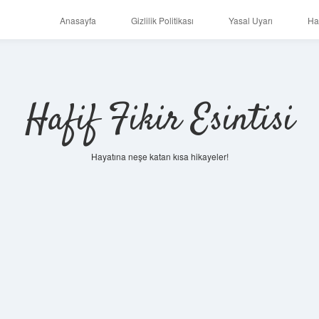
Anasayfa
Gizlilik Politikası
Yasal Uyarı
Ha
Hafif Fikir Esintisi
Hayatına neşe katan kısa hikayeler!