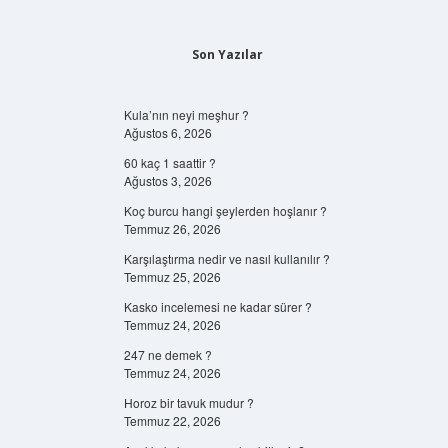
Son Yazılar
Kula’nın neyi meşhur ?
Ağustos 6, 2026
60 kaç 1 saattir ?
Ağustos 3, 2026
Koç burcu hangi şeylerden hoşlanır ?
Temmuz 26, 2026
Karşılaştırma nedir ve nasıl kullanılır ?
Temmuz 25, 2026
Kasko incelemesi ne kadar sürer ?
Temmuz 24, 2026
247 ne demek ?
Temmuz 24, 2026
Horoz bir tavuk mudur ?
Temmuz 22, 2026