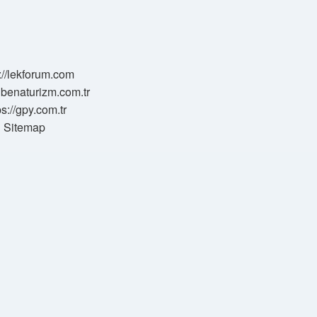
://lekforum.com
elbenaturizm.com.tr
ps://gpy.com.tr
Sitemap