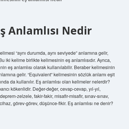
Eş Anlamlısı Nedir
” kelimesi “aynı durumda, aynı seviyede” anlamına gelir,
 Bu iki kelime birlikte kelimesinin eş anlamlısıdır. Ayrıca,
sinin eş anlamlısı olarak kullanılabilir. Beraber kelimesinin
anlamına gelir. “Equivalent” kelimesinin sözlük anlamı eşit
ında da kullanılır. Eş anlamlısı olan kelimeler nelerdir?
ancı kökenlidir. Değer-değer, cevap-cevap, yıl-yıl,
deprem-zelzele, fakir-fakir, misafir-misafir, sınav-sınav,
ihaz, görev-görev, düşünce-fikir. Eş anlamlısı ne denir?