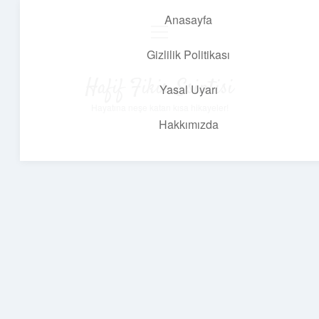
Anasayfa
menüyü
aç
Gizlilik Politikası
Hafif Fikir Esintisi
Yasal Uyarı
Hayatına neşe katan kısa hikayeler!
Hakkımızda