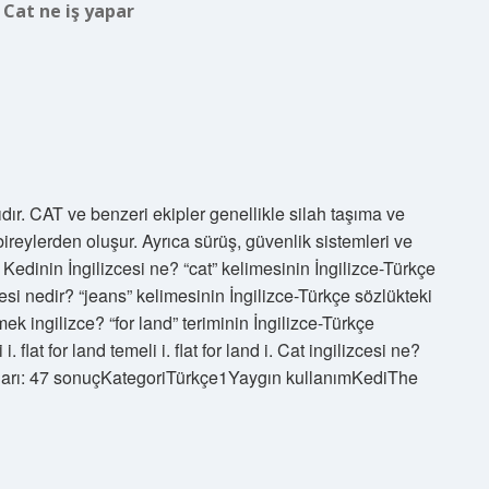
:
Cat ne iş yapar
ır. CAT ve benzeri ekipler genellikle silah taşıma ve
ireylerden oluşur. Ayrıca sürüş, güvenlik sistemleri ve
 Kedinin İngilizcesi ne? “cat” kelimesinin İngilizce-Türkçe
cesi nedir? “jeans” kelimesinin İngilizce-Türkçe sözlükteki
ek ingilizce? “for land” teriminin İngilizce-Türkçe
 flat for land temeli i. flat for land i. Cat ingilizcesi ne?
amları: 47 sonuçKategoriTürkçe1Yaygın kullanımKediThe