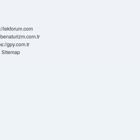
://lekforum.com
elbenaturizm.com.tr
ps://gpy.com.tr
Sitemap