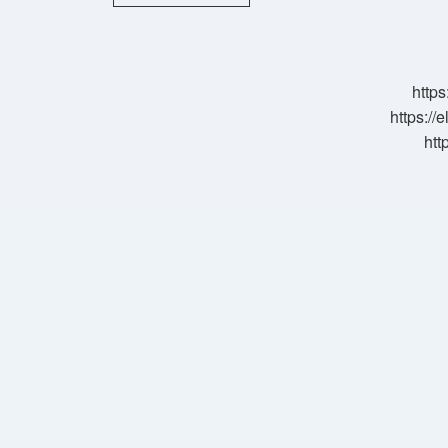
Ingilizce
Ne
https
https://
htt