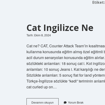
Etiket
Cat Ingilizce Ne
Tarih: Ekim 8, 2024
Cat ne? CAT, Counter Attack Team’in kısaltmasıd
kullanma konusunda eğitim almış özel eğitimli b
acil durum senaryoları konusunda eğitim alırlar.
sözlükteki anlamları: 18 sonuç cat i. Kot ingiliz
anlamları: 10 sonuç Jeans i. Kat karşılığı ne dem
Sözlükte anlamları: 5 sonuç flat for land yöntemi i.
Türkçe-İngilizce sözlükte “kedi” teriminin anl
cat curled up on…
Cat
Devamını okuyun
Yorum Bırak