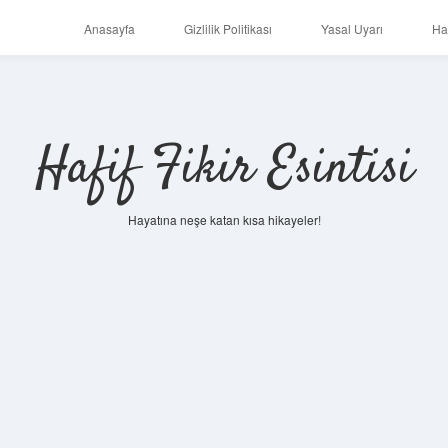
Anasayfa
Gizlilik Politikası
Yasal Uyarı
Ha
Hafif Fikir Esintisi
Hayatına neşe katan kısa hikayeler!