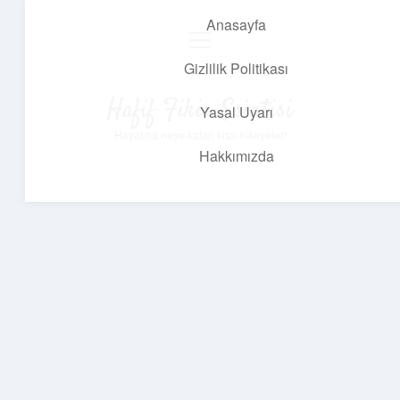
Anasayfa
menüyü
aç
Gizlilik Politikası
Hafif Fikir Esintisi
Yasal Uyarı
Hayatına neşe katan kısa hikayeler!
Hakkımızda