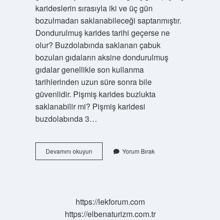
karideslerin sırasıyla iki ve üç gün
bozulmadan saklanabileceği saptanmıştır.
Dondurulmuş karides tarihi geçerse ne
olur? Buzdolabında saklanan çabuk
bozulan gıdaların aksine dondurulmuş
gıdalar genellikle son kullanma
tarihlerinden uzun süre sonra bile
güvenlidir. Pişmiş karides buzlukta
saklanabilir mi? Pişmiş karidesi
buzdolabında 3…
Donmuş
Devamını okuyun
Yorum Bırak
Karides
Ne
Kadar
Saklanır
https://lekforum.com
https://elbenaturizm.com.tr