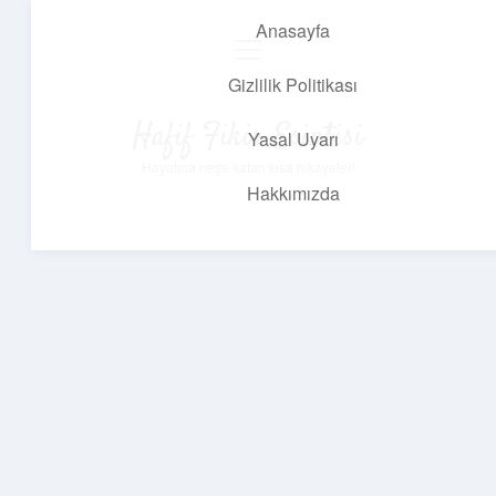
Anasayfa
menüyü
aç
Gizlilik Politikası
Hafif Fikir Esintisi
Yasal Uyarı
Hayatına neşe katan kısa hikayeler!
Hakkımızda