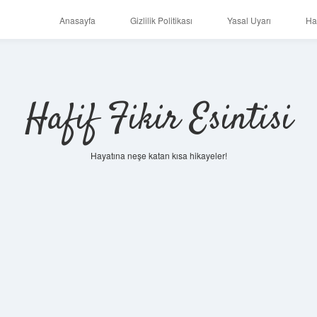
Anasayfa
Gizlilik Politikası
Yasal Uyarı
Ha
Hafif Fikir Esintisi
Hayatına neşe katan kısa hikayeler!