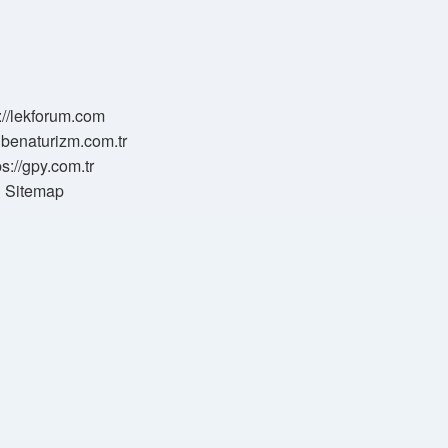
://lekforum.com
elbenaturizm.com.tr
ps://gpy.com.tr
Sitemap