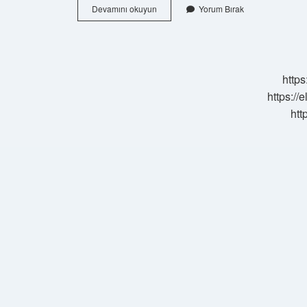
Korona
Devamını okuyun
Yorum Bırak
Bulaştıktan
Kaç
Gün
Sonra
Belli
https
Olur
https://
htt