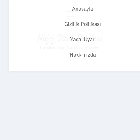
Anasayfa
menüyü
aç
Gizlilik Politikası
Hafif Fikir Esintisi
Yasal Uyarı
Hayatına neşe katan kısa hikayeler!
Hakkımızda