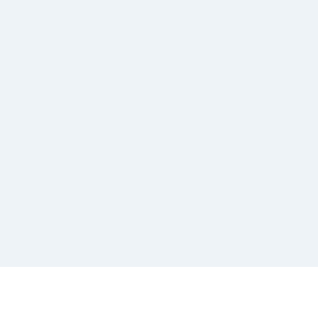
Scrol
to
the
top