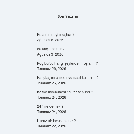
Son Yazılar
Kula’nın neyi meşhur ?
Ağustos 6, 2026
60 kaç 1 saattir ?
Ağustos 3, 2026
Koç burcu hangi şeylerden hoşlanır ?
Temmuz 26, 2026
Karşılaştırma nedir ve nasıl kullanılır ?
Temmuz 25, 2026
Kasko incelemesi ne kadar sürer ?
Temmuz 24, 2026
247 ne demek ?
Temmuz 24, 2026
Horoz bir tavuk mudur ?
Temmuz 22, 2026