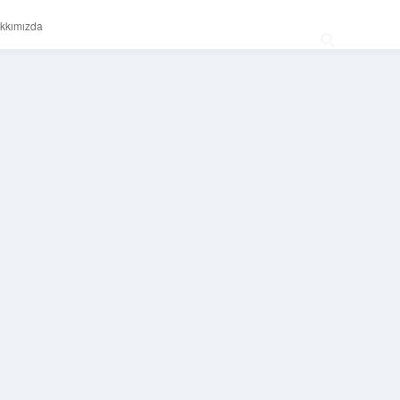
kkımızda
Sidebar
https://ilbet.online/
vdc