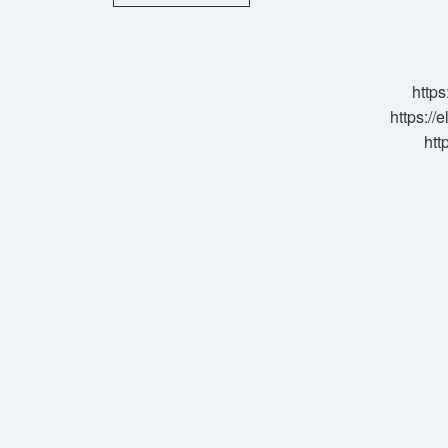
Demir
Çeşitleri
Nelerdir
https
https://
htt