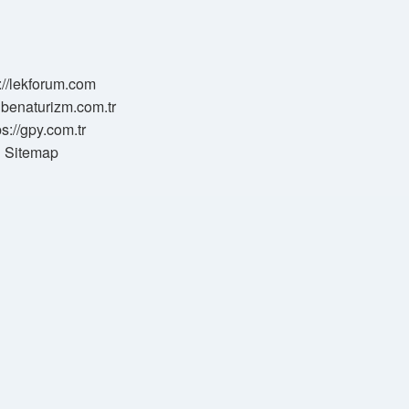
://lekforum.com
elbenaturizm.com.tr
ps://gpy.com.tr
Sitemap