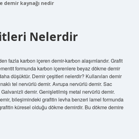
 demir kaynağı nedir
leri Nelerdir
n fazla karbon içeren demir-karbon alaşımlarıdır. Grafit
ementit formunda karbon içerenlere beyaz dökme demir
daha düşüktür. Demir çeşitleri nelerdir? Kullanılan demir
ynaklı tel nervürlü demir. Avrupa nervürlü demir. Sac
 Galvanizli demir. Genişletilmiş metal nervürlü demir.
mir, bileşimindeki grafitin levha benzeri lamel formunda
rafitin küresel olduğu dökme demirdir. Bu dökme demire