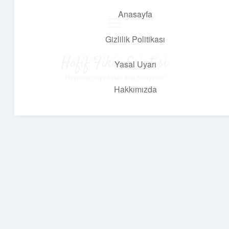
Anasayfa
menüyü
aç
Gizlilik Politikası
Hafif Fikir Esintisi
Yasal Uyarı
Hayatına neşe katan kısa hikayeler!
Hakkımızda