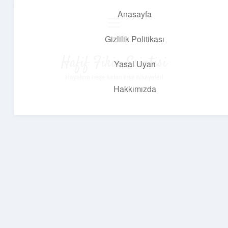
Anasayfa
menüyü
aç
Gizlilik Politikası
Hafif Fikir Esintisi
Yasal Uyarı
Hayatına neşe katan kısa hikayeler!
Hakkımızda