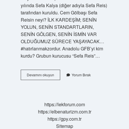
yılında Sefa Kalya (diğer adıyla Sefa Reis)
tarafından kuruldu. Cem Gölbaşı Sefa
Reisin neyi? İLK KARDEŞİM; SENİN
YOLUN, SENİN STANDARTLARIN,
SENİN GÖLGEN, SENİN İSMİN VAR
OLDUĞUMUZ SÜRECE YAŞAYACAK…
#hatırlanmakzordur. Anadolu GFB’yi kim
kurdu? Grubun kurucusu “Sefa Reis”…
Gfb
Devamını okuyun
Yorum Bırak
Lideri
Kim
Oldu
https://lekforum.com
https://elbenaturizm.com.tr
https://gpy.com.tr
Sitemap