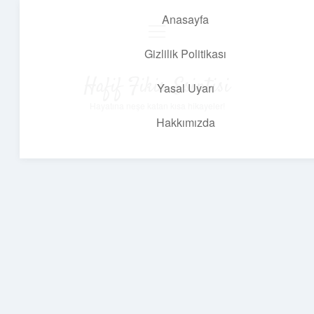
Anasayfa
menüyü
aç
Gizlilik Politikası
Hafif Fikir Esintisi
Yasal Uyarı
Hayatına neşe katan kısa hikayeler!
Hakkımızda