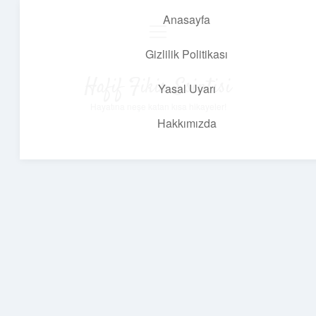
Anasayfa
menüyü
aç
Gizlilik Politikası
Hafif Fikir Esintisi
Yasal Uyarı
Hayatına neşe katan kısa hikayeler!
Hakkımızda