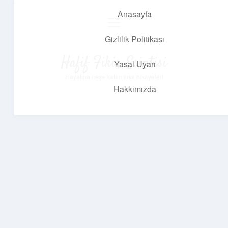
Anasayfa
menüyü
aç
Gizlilik Politikası
Hafif Fikir Esintisi
Yasal Uyarı
Hayatına neşe katan kısa hikayeler!
Hakkımızda