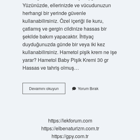
Yüzünüzde, ellerinizde ve vücudunuzun
herhangi bir yerinde güvenle
kullanabilirsiniz. Özel içeriği ile kuru,
çatlamış ve gergin cildinize hassas bir
şekilde bakım yapacaktır. İhtiyaç
duyduğunuzda günde bir veya iki kez
kullanabilirsiniz. Hametol pişik krem ne işe
yarar? Hametol Baby Pişik Kremi 30 gr
Hassas ve tahriş olmuş…
Hametol
Devamını okuyun
Yorum Bırak
Krem
Kızarıklığa
Iyi
Gelir
Mi
https://lekforum.com
https://elbenaturizm.com.tr
https://gpy.com.tr