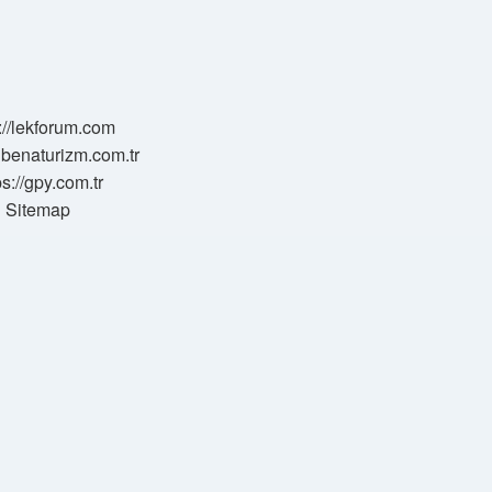
://lekforum.com
elbenaturizm.com.tr
ps://gpy.com.tr
Sitemap