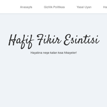
Anasayfa
Gizlilik Politikası
Yasal Uyarı
Ha
Hafif Fikir Esintisi
Hayatına neşe katan kısa hikayeler!