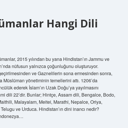
ümanlar Hangi Dili
manlar, 2015 yılından bu yana Hindistan’ın Jammu ve
rı’nda nüfusun yalnızca çoğunluğunu oluşturuyor.
 geçirilmesinden ve Gaznelilerin sona ermesinden sonra,
Müslüman yönetiminin temellerini attı. 1206’da
öncülük ederek İslam’ın Uzak Doğu’ya yayılmasını
esmi dili 22’dir. Bunlar; Hintçe, Assam dili, Bengalce, Bodo,
ithili, Malayalam, Meitei, Marathi, Nepalce, Oriya,
 Telugu ve Urduca. Hindistan’ın dini inancı nedir?
 Endonezya…