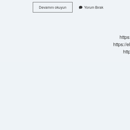
Hindistanda
Devamını okuyun
Yorum Bırak
Müslümanlar
Hangi
Dili
Konuşuyor
https
https://
htt