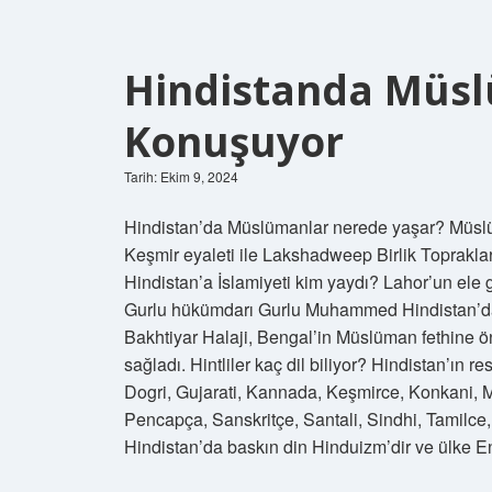
Hindistanda Müsl
Konuşuyor
Tarih: Ekim 9, 2024
Hindistan’da Müslümanlar nerede yaşar? Müslü
Keşmir eyaleti ile Lakshadweep Birlik Toprakla
Hindistan’a İslamiyeti kim yaydı? Lahor’un ele
Gurlu hükümdarı Gurlu Muhammed Hindistan’da 
Bakhtiyar Halaji, Bengal’in Müslüman fethine 
sağladı. Hintliler kaç dil biliyor? Hindistan’ın r
Dogri, Gujarati, Kannada, Keşmirce, Konkani, Ma
Pencapça, Sanskritçe, Santali, Sindhi, Tamilce,
Hindistan’da baskın din Hinduizm’dir ve ülke