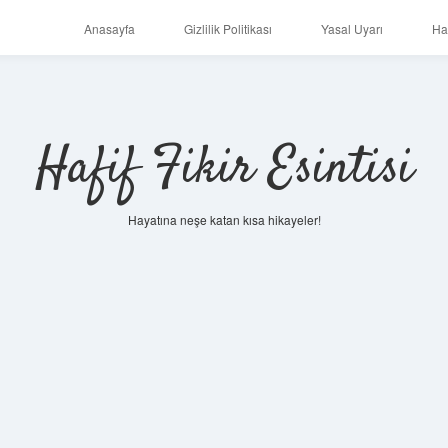
Anasayfa
Gizlilik Politikası
Yasal Uyarı
Ha
Hafif Fikir Esintisi
Hayatına neşe katan kısa hikayeler!