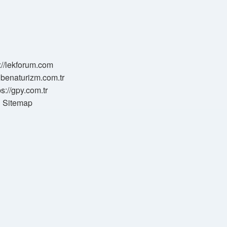
://lekforum.com
elbenaturizm.com.tr
ps://gpy.com.tr
Sitemap