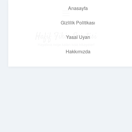
Anasayfa
menüyü
aç
Gizlilik Politikası
Hafif Fikir Esintisi
Yasal Uyarı
Hayatına neşe katan kısa hikayeler!
Hakkımızda