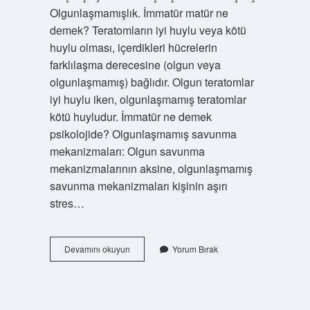
Olgunlaşmamışlık. İmmatür matür ne
demek? Teratomların iyi huylu veya kötü
huylu olması, içerdikleri hücrelerin
farklılaşma derecesine (olgun veya
olgunlaşmamış) bağlıdır. Olgun teratomlar
iyi huylu iken, olgunlaşmamış teratomlar
kötü huyludur. İmmatür ne demek
psikolojide? Olgunlaşmamış savunma
mekanizmaları: Olgun savunma
mekanizmalarının aksine, olgunlaşmamış
savunma mekanizmaları kişinin aşırı
stres…
Immature
Devamını okuyun
Yorum Bırak
Ne
Demek