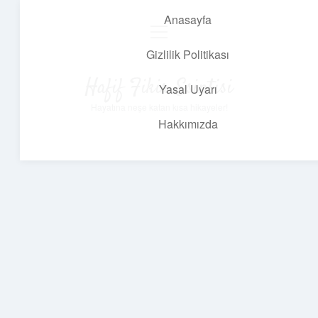
Anasayfa
menüyü
aç
Gizlilik Politikası
Hafif Fikir Esintisi
Yasal Uyarı
Hayatına neşe katan kısa hikayeler!
Hakkımızda