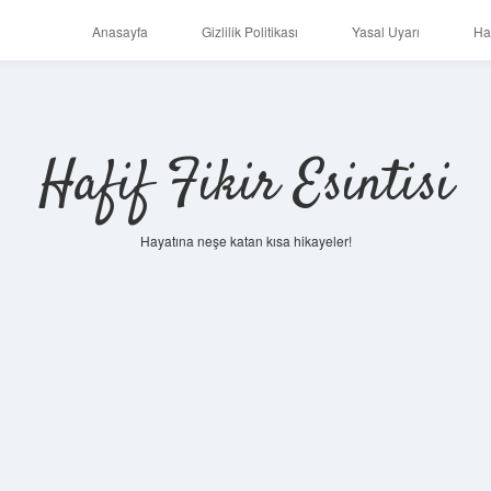
Anasayfa
Gizlilik Politikası
Yasal Uyarı
Ha
Hafif Fikir Esintisi
Hayatına neşe katan kısa hikayeler!