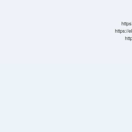
Süresi
Ne
Kadar
https
https://
htt