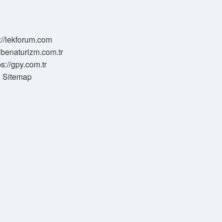
://lekforum.com
elbenaturizm.com.tr
ps://gpy.com.tr
Sitemap