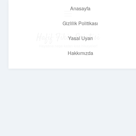
Anasayfa
menüyü
aç
Gizlilik Politikası
Hafif Fikir Esintisi
Yasal Uyarı
Hayatına neşe katan kısa hikayeler!
Hakkımızda