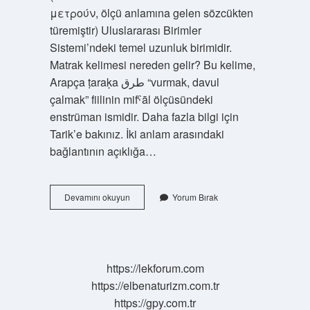
μετρούν, ölçü anlamına gelen sözcükten
türemiştir) Uluslararası Birimler
Sistemi’ndeki temel uzunluk birimidir.
Matrak kelimesi nereden gelir? Bu kelime,
Arapça ṭaraḳa طرق “vurmak, davul
çalmak” fiilinin mifˁāl ölçüsündeki
enstrüman ismidir. Daha fazla bilgi için
Tarik’e bakınız. İki anlam arasındaki
bağlantının açıklığa…
Matrak
Devamını okuyun
Yorum Bırak
Hangi
Dilde
https://lekforum.com
https://elbenaturizm.com.tr
https://gpy.com.tr