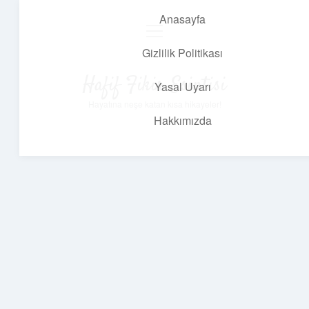
Anasayfa
menüyü
aç
Gizlilik Politikası
Hafif Fikir Esintisi
Yasal Uyarı
Hayatına neşe katan kısa hikayeler!
Hakkımızda