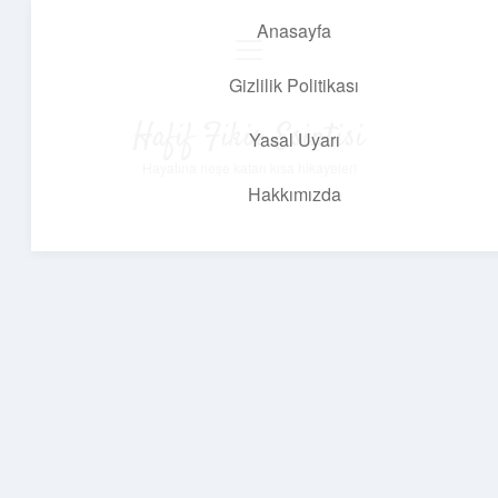
Anasayfa
menüyü
aç
Gizlilik Politikası
Hafif Fikir Esintisi
Yasal Uyarı
Hayatına neşe katan kısa hikayeler!
Hakkımızda