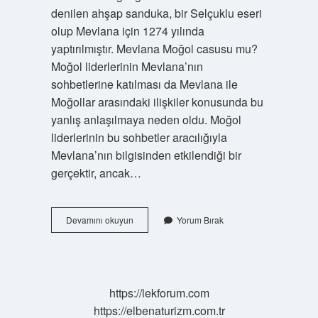
denilen ahşap sanduka, bir Selçuklu eseri
olup Mevlana için 1274 yılında
yaptırılmıştır. Mevlana Moğol casusu mu?
Moğol liderlerinin Mevlana’nın
sohbetlerine katılması da Mevlana ile
Moğollar arasındaki ilişkiler konusunda bu
yanlış anlaşılmaya neden oldu. Moğol
liderlerinin bu sohbetler aracılığıyla
Mevlana’nın bilgisinden etkilendiği bir
gerçektir, ancak…
Mevlana
Devamını okuyun
Yorum Bırak
Mumyalandı
Mı
https://lekforum.com
https://elbenaturizm.com.tr