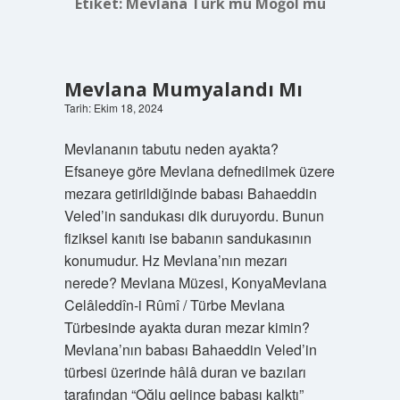
Etiket:
Mevlana Türk mü Moğol mu
Mevlana Mumyalandı Mı
Tarih: Ekim 18, 2024
Mevlananın tabutu neden ayakta?
Efsaneye göre Mevlana defnedilmek üzere
mezara getirildiğinde babası Bahaeddin
Veled’in sandukası dik duruyordu. Bunun
fiziksel kanıtı ise babanın sandukasının
konumudur. Hz Mevlana’nın mezarı
nerede? Mevlana Müzesi, KonyaMevlana
Celâleddîn-i Rûmî / Türbe Mevlana
Türbesinde ayakta duran mezar kimin?
Mevlana’nın babası Bahaeddin Veled’in
türbesi üzerinde hâlâ duran ve bazıları
tarafından “Oğlu gelince babası kalktı”