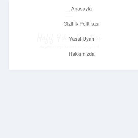
Anasayfa
menüyü
aç
Gizlilik Politikası
Hafif Fikir Esintisi
Yasal Uyarı
Hayatına neşe katan kısa hikayeler!
Hakkımızda