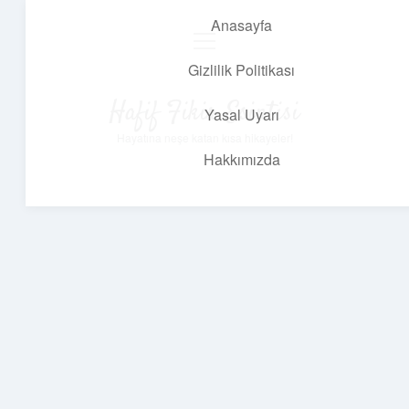
Anasayfa
menüyü
aç
Gizlilik Politikası
Hafif Fikir Esintisi
Yasal Uyarı
Hayatına neşe katan kısa hikayeler!
Hakkımızda