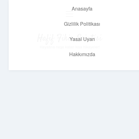
Anasayfa
menüyü
aç
Gizlilik Politikası
Hafif Fikir Esintisi
Yasal Uyarı
Hayatına neşe katan kısa hikayeler!
Hakkımızda