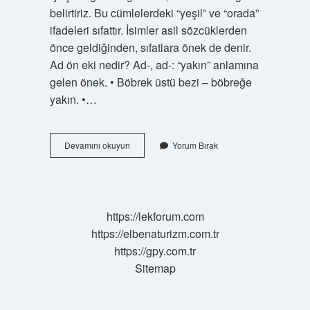
belirtiriz. Bu cümlelerdeki “yeşil” ve “orada”
ifadeleri sıfattır. İsimler asil sözcüklerden
önce geldiğinden, sıfatlara önek de denir.
Ad ön eki nedir? Ad-, ad-: “yakın” anlamına
gelen önek. • Böbrek üstü bezi – böbreğe
yakın. •…
Ön
Devamını okuyun
Yorum Bırak
Ad
Diger
Adi
Nedir
https://lekforum.com
https://elbenaturizm.com.tr
https://gpy.com.tr
Sitemap