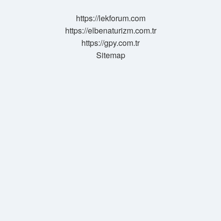
Görmek
Ne
https://lekforum.com
Anlama
https://elbenaturizm.com.tr
Gelir
https://gpy.com.tr
Sitemap