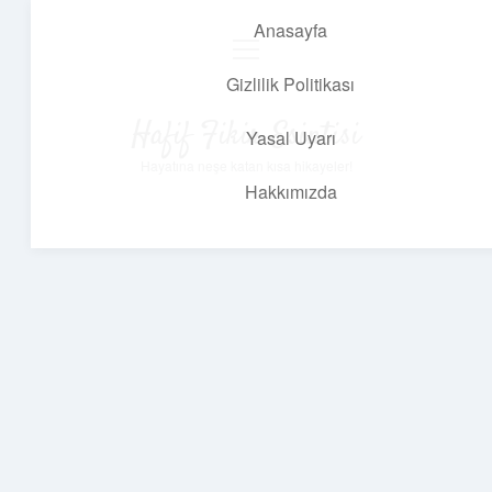
Anasayfa
menüyü
aç
Gizlilik Politikası
Hafif Fikir Esintisi
Yasal Uyarı
Hayatına neşe katan kısa hikayeler!
Hakkımızda