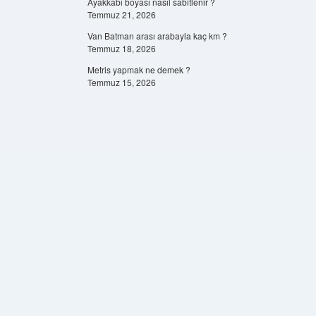
Ayakkabı boyası nasıl sabitlenir ?
Temmuz 21, 2026
Van Batman arası arabayla kaç km ?
Temmuz 18, 2026
Metris yapmak ne demek ?
Temmuz 15, 2026