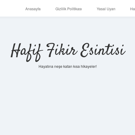
Anasayfa
Gizlilik Politikası
Yasal Uyarı
Ha
Hafif Fikir Esintisi
Hayatına neşe katan kısa hikayeler!