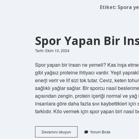
Etiket:
Spora ye
Spor Yapan Bir In
Tarih: Ekim 10, 2024
Spor yapan bir insan ne yemeli? Kas inşa etmek
gibi yağsız proteine ​​ihtiyacı vardır. Yeşil yap
enerji verir ve lif sizi tok tutar. Ceviz, keten t
sağlıklı yağlar sağlar. Bir sporcu nasıl beslenme
açısından zengin, protein içeriği normal ve yağ 
insanlara göre daha fazla sıvı kaybettikleri için s
farklıdır. Kilo vermek için spor yapan biri nası
Spor
Devamını okuyun
Yorum Bırak
Yapan