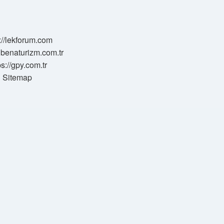
://lekforum.com
elbenaturizm.com.tr
ps://gpy.com.tr
Sitemap