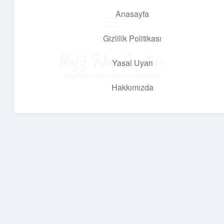
Anasayfa
menüyü
aç
Gizlilik Politikası
Hafif Fikir Esintisi
Yasal Uyarı
Hayatına neşe katan kısa hikayeler!
Hakkımızda