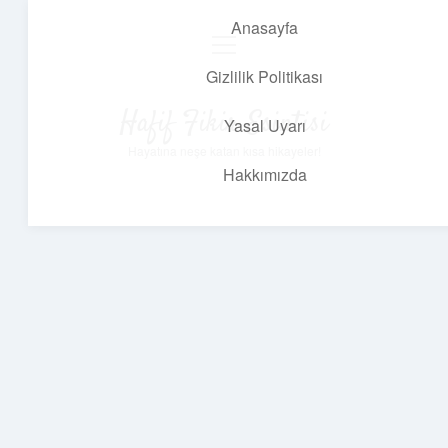
Anasayfa
menüyü
aç
Gizlilik Politikası
Hafif Fikir Esintisi
Yasal Uyarı
Hayatına neşe katan kısa hikayeler!
Hakkımızda