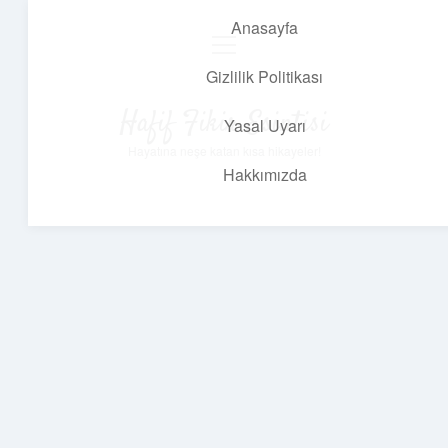
Anasayfa
menüyü
aç
Gizlilik Politikası
Hafif Fikir Esintisi
Yasal Uyarı
Hayatına neşe katan kısa hikayeler!
Hakkımızda