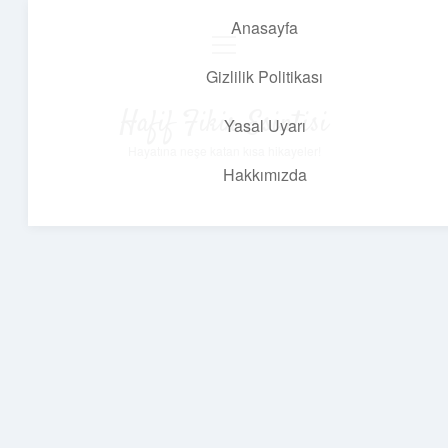
Anasayfa
menüyü
aç
Gizlilik Politikası
Hafif Fikir Esintisi
Yasal Uyarı
Hayatına neşe katan kısa hikayeler!
Hakkımızda