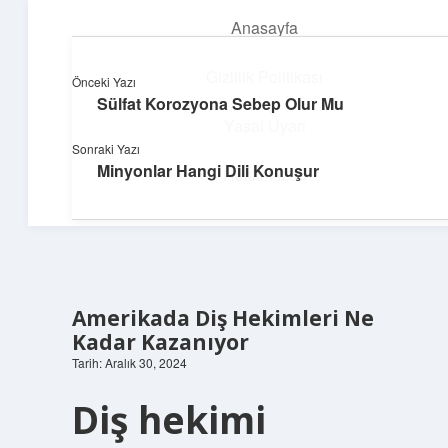
Anasayfa
menüyü
aç
Gizlilik Politikası
Önceki Yazı
Sülfat Korozyona Sebep Olur Mu
Hafif Fikir Esintisi
Yasal Uyarı
Sonraki Yazı
Hayatına neşe katan kısa hikayeler!
Minyonlar Hangi Dili Konuşur
Hakkımızda
Amerikada Diş Hekimleri Ne
Kadar Kazanıyor
Tarih: Aralık 30, 2024
Diş hekimi