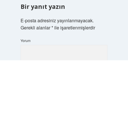
Bir yanıt yazın
E-posta adresiniz yayınlanmayacak.
Gerekli alanlar
*
ile işaretlenmişlerdir
Yorum
Scrol
to
the
top
İsim*