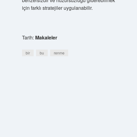
benzersizdir ve huzursuzluğu giderebilmek
için farklı stratejiler uygulanabilir.
Tarih:
Makaleler
bir
bu
renme