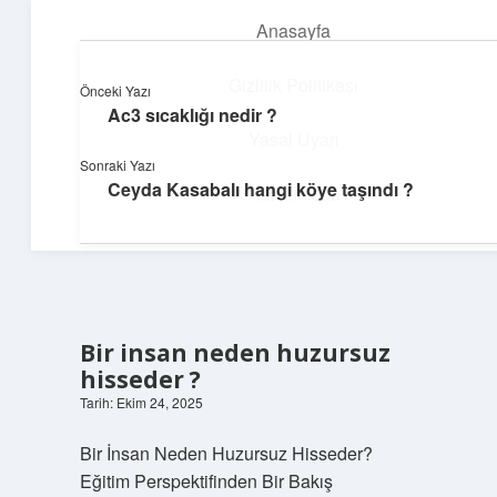
Anasayfa
menüyü
aç
Gizlilik Politikası
Önceki Yazı
Ac3 sıcaklığı nedir ?
Hafif Fikir Esintisi
Yasal Uyarı
Sonraki Yazı
Hayatına neşe katan kısa hikayeler!
Ceyda Kasabalı hangi köye taşındı ?
Hakkımızda
Bir insan neden huzursuz
hisseder ?
Tarih: Ekim 24, 2025
Bir İnsan Neden Huzursuz Hisseder?
Eğitim Perspektifinden Bir Bakış