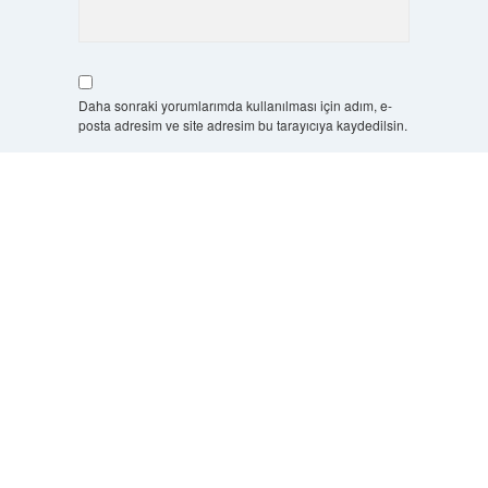
Daha sonraki yorumlarımda kullanılması için adım, e-
posta adresim ve site adresim bu tarayıcıya kaydedilsin.
10 - 4 kaçtır?
*
Scrol
to
the
top