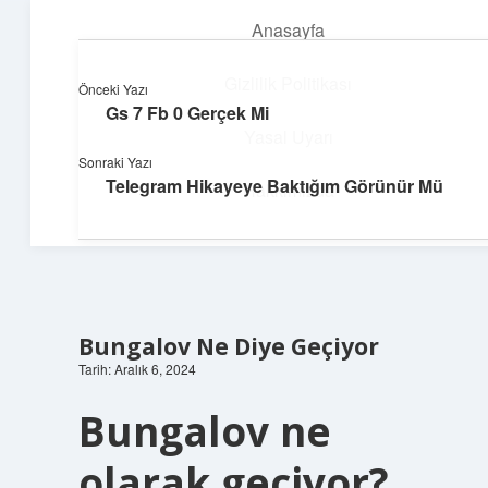
Anasayfa
menüyü
aç
Gizlilik Politikası
Önceki Yazı
Gs 7 Fb 0 Gerçek Mi
Hafif Fikir Esintisi
Yasal Uyarı
Sonraki Yazı
Hayatına neşe katan kısa hikayeler!
Telegram Hikayeye Baktığım Görünür Mü
Hakkımızda
Bungalov Ne Diye Geçiyor
Tarih: Aralık 6, 2024
Bungalov ne
olarak geçiyor?