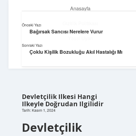
Anasayfa
menüyü
aç
Gizlilik Politikası
Önceki Yazı
Bağırsak Sancısı Nerelere Vurur
Hafif Fikir Esintisi
Yasal Uyarı
Sonraki Yazı
Hayatına neşe katan kısa hikayeler!
Çoklu Kişilik Bozukluğu Akıl Hastalığı Mı
Hakkımızda
Devletçilik Ilkesi Hangi
Ilkeyle Doğrudan Ilgilidir
Tarih: Kasım 1, 2024
Devletçilik