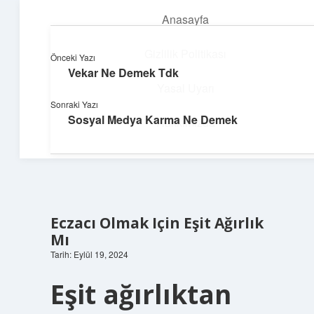
Anasayfa
menüyü
aç
Gizlilik Politikası
Önceki Yazı
Vekar Ne Demek Tdk
Hafif Fikir Esintisi
Yasal Uyarı
Sonraki Yazı
Hayatına neşe katan kısa hikayeler!
Sosyal Medya Karma Ne Demek
Hakkımızda
Eczacı Olmak Için Eşit Ağırlık
Mı
Tarih: Eylül 19, 2024
Eşit ağırlıktan