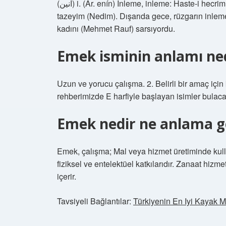
(ﺃﻧﻴﻦ) i. (Ar. enín) İnleme, inleme: Haste-i hecrim, efgān-ı hazînim, tazeyim / Nev-be-nevdir, nâlisim, daima
tazeyim (Nedim). Dışarıda gece, rüzgarın inleme
kadını (Mehmet Rauf) sarsıyordu.
Emek isminin anlamı ne
Uzun ve yorucu çalışma. 2. Belirli bir amaç için 
rehberimizde E harfiyle başlayan isimler bulaca
Emek nedir ne anlama ge
Emek, çalışma; Mal veya hizmet üretiminde kulla
fiziksel ve entelektüel katkılarıdır. Zanaat hizm
içerir.
Tavsiyeli Bağlantılar:
Türkiyenin En Iyi Kayak M