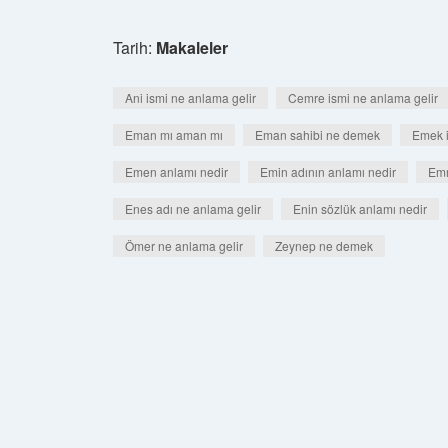
Tarih:
Makaleler
Ani ismi ne anlama gelir
Cemre ismi ne anlama gelir
Eman mı aman mı
Eman sahibi ne demek
Emek i
Emen anlamı nedir
Emin adının anlamı nedir
Emr
Enes adı ne anlama gelir
Enin sözlük anlamı nedir
Ömer ne anlama gelir
Zeynep ne demek