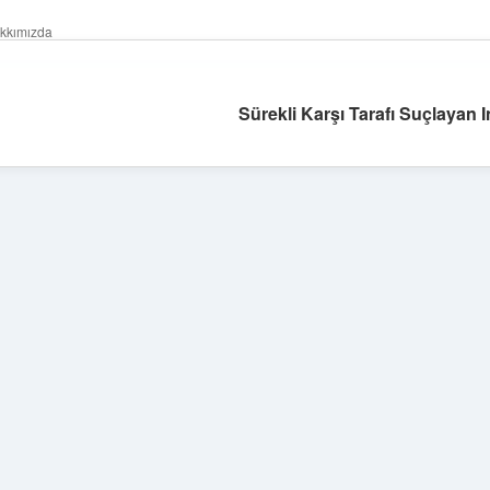
kkımızda
Sürekli Karşı Tarafı Suçlayan 
Sidebar
https://ilbet.online/
vdcasino
vdcasino
htt