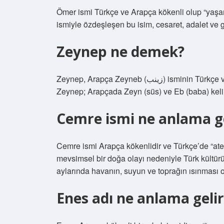
Ömer ismi Türkçe ve Arapça kökenli olup “yaşa
ismiyle özdeşleşen bu isim, cesaret, adalet ve güçl
Zeynep ne demek?
Zeynep, Arapça Zeyneb (زينب) isminin Türkçe versiyonudur. Türkçe anlamı “babanın süsü (süs)”dür.
Zeynep; Arapçada Zeyn (süs) ve Eb (baba) kelime
Cemre ismi ne anlama ge
Cemre ismi Arapça kökenlidir ve Türkçe’de “ate
mevsimsel bir doğa olayı nedeniyle Türk kültür
aylarında havanın, suyun ve toprağın ısınması ol
Enes adı ne anlama gelir