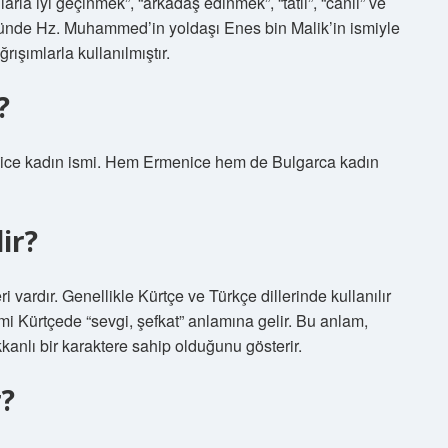
arla iyi geçinmek”, “arkadaş edinmek”, “tatlı”, “canlı” ve
türünde Hz. Muhammed’in yoldaşı Enes bin Malik’in ismiyle
rışımlarla kullanılmıştır.
?
nice kadın ismi. Hem Ermenice hem de Bulgarca kadın
ir?
i vardır. Genellikle Kürtçe ve Türkçe dillerinde kullanılır
smi Kürtçede “sevgi, şefkat” anlamına gelir. Bu anlam,
kkanlı bir karaktere sahip olduğunu gösterir.
r?