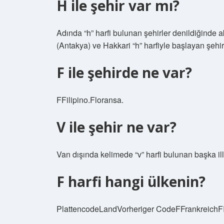
H ile şehir var mı?
Adında “h” harfi bulunan şehirler denildiğinde akl
(Antakya) ve Hakkari “h” harfiyle başlayan şehirl
F ile şehirde ne var?
FFilipino.Floransa.
V ile şehir ne var?
Van dışında kelimede “v” harfi bulunan başka ill
F harfi hangi ülkenin?
PlattencodeLandVorheriger CodeFFrankreichFI