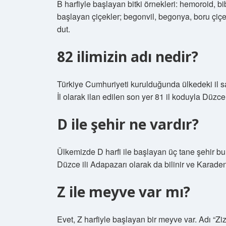
B harfiyle başlayan bitki örnekleri: hemoroid, 
başlayan çiçekler; begonvil, begonya, boru çiçe
dut.
82 ilimizin adı nedir?
Türkiye Cumhuriyeti kurulduğunda ülkedeki il sa
İl olarak ilan edilen son yer 81 il koduyla Düzce
D ile şehir ne vardır?
Ülkemizde D harfi ile başlayan üç tane şehir bul
Düzce ili Adapazarı olarak da bilinir ve Karaden
Z ile meyve var mı?
Evet, Z harfiyle başlayan bir meyve var. Adı “Zi