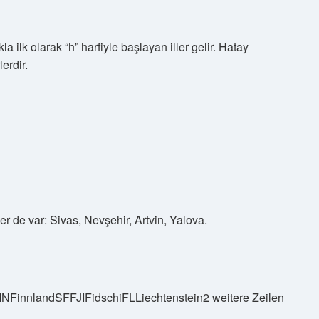
a ilk olarak “h” harfiyle başlayan iller gelir. Hatay
erdir.
er de var: Sivas, Nevşehir, Artvin, Yalova.
NFinnlandSFFJIFidschiFLLiechtenstein2 weitere Zeilen