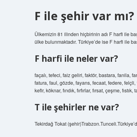
F ile şehir var mı?
Ülkemizin 81 ilinden hiçbirinin adı F harfi ile
ülke bulunmaktadır. Türkiye’de ise F harfi ile 
F harfi ile neler var?
façalı, tefeci, faiz geliri, faktör, bastara, fanila, fa
fatura, faul, gözde, fayans, fecaat, federe, felçli,
kefir, köknar, fındık, fırfırlar, fırsat, çeşme, fıstık,
T ile şehirler ne var?
Tekirdağ Tokat (şehir)Trabzon.Tunceli.Türkiye’dek