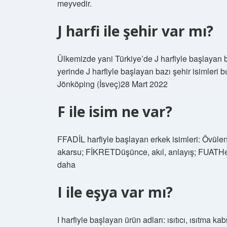
meyvedir.
J harfi ile şehir var mı?
Ülkemizde yani Türkiye’de J harfiyle başlayan 
yerinde J harfiyle başlayan bazı şehir isimleri bu
Jönköping (İsveç)28 Mart 2022
F ile isim ne var?
FFADİL harfiyle başlayan erkek isimleri: Övülen
akarsu; FİKRETDüşünce, akıl, anlayış; FUATHe
daha
I ile eşya var mı?
I harfiyle başlayan ürün adları: ısıtıcı, ısıtma kabı