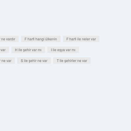
r ne vardır
F harfi hangi ülkenin
F harfi ile neler var
 var
H ile şehir var mı
I ile eşya var mı
r ne var
S ile şehir ne var
T ile şehirler ne var