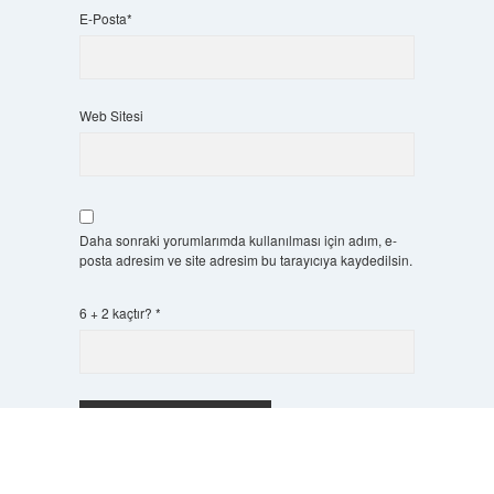
E-Posta*
Web Sitesi
Daha sonraki yorumlarımda kullanılması için adım, e-
posta adresim ve site adresim bu tarayıcıya kaydedilsin.
6 + 2 kaçtır?
*
Scrol
to
the
top