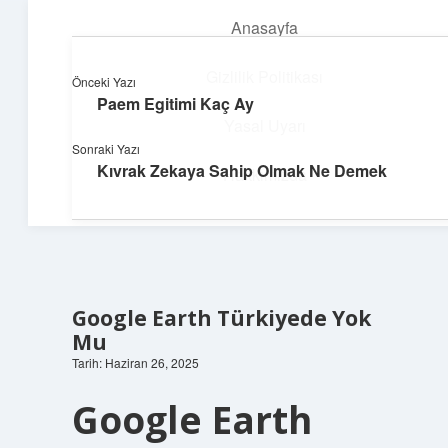
Anasayfa
menüyü
aç
Gizlilik Politikası
Önceki Yazı
Paem Egitimi Kaç Ay
Hafif Fikir Esintisi
Yasal Uyarı
Sonraki Yazı
Hayatına neşe katan kısa hikayeler!
Kıvrak Zekaya Sahip Olmak Ne Demek
Hakkımızda
Google Earth Türkiyede Yok
Mu
Tarih: Haziran 26, 2025
Google Earth