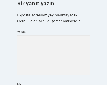
Bir yanıt yazın
E-posta adresiniz yayınlanmayacak.
Gerekli alanlar
*
ile işaretlenmişlerdir
Yorum
İsim*
Scrol
to
the
top
E-Posta*