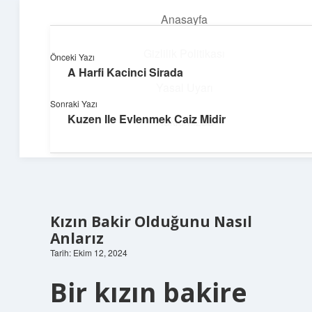
Anasayfa
menüyü
aç
Gizlilik Politikası
Önceki Yazı
A Harfi Kacinci Sirada
Hafif Fikir Esintisi
Yasal Uyarı
Sonraki Yazı
Hayatına neşe katan kısa hikayeler!
Kuzen Ile Evlenmek Caiz Midir
Hakkımızda
Kızın Bakir Olduğunu Nasıl
Anlarız
Tarih: Ekim 12, 2024
Bir kızın bakire