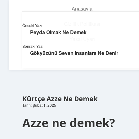
Anasayfa
menüyü
aç
Gizlilik Politikası
Önceki Yazı
Peyda Olmak Ne Demek
Hafif Fikir Esintisi
Yasal Uyarı
Sonraki Yazı
Hayatına neşe katan kısa hikayeler!
Gökyüzünü Seven Insanlara Ne Denir
Hakkımızda
Kürtçe Azze Ne Demek
Tarih: Şubat 1, 2025
Azze ne demek?