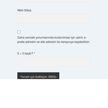
Web Sitesi
Daha sonraki yorumlarımda kullanılması için adım, e-
posta adresim ve site adresim bu tarayıcıya kaydedilsin.
5 + 3 kaçtır?
*
Scrol
to
the
top