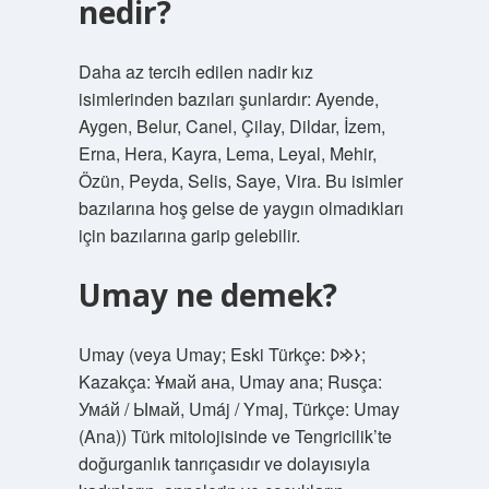
nedir?
Daha az tercih edilen nadir kız
isimlerinden bazıları şunlardır: Ayende,
Aygen, Belur, Canel, Çilay, Dildar, İzem,
Erna, Hera, Kayra, Lema, Leyal, Mehir,
Özün, Peyda, Selis, Saye, Vira. Bu isimler
bazılarına hoş gelse de yaygın olmadıkları
için bazılarına garip gelebilir.
Umay ne demek?
Umay (veya Umay; Eski Türkçe: 𐰆𐰢𐰖;
Kazakça: Ұмай aна, Umay ana; Rusça:
Ума́й / Ымай, Umáj / Ymaj, Türkçe: Umay
(Ana)) Türk mitolojisinde ve Tengricilik’te
doğurganlık tanrıçasıdır ve dolayısıyla