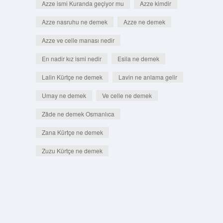
Azze ismi Kuranda geçiyor mu
Azze kimdir
Azze nasruhu ne demek
Azze ne demek
Azze ve celle manası nedir
En nadir kız ismi nedir
Esila ne demek
Lalin Kürtçe ne demek
Lavin ne anlama gelir
Umay ne demek
Ve celle ne demek
Zâde ne demek Osmanlıca
Zana Kürtçe ne demek
Zuzu Kürtçe ne demek