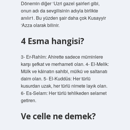
Dönemin diğer ‘Uzri gazel şairleri gibi,
onun adı da sevgilisinin adıyla birlikte
anılır1. Bu yüzden şair daha çok Kusayyir
‘Azza olarak bilinir.
4 Esma hangisi?
3- Er-Rahîm: Ahirette sadece müminlere
karşı şefkat ve merhameti olan. 4- El-Melik:
Mülk ve kâinatın sahibi, mülkü ve saltanatı
daim olan. 5- El-Kuddûs: Her türlü
kusurdan uzak, her türlü nimete layık olan.
6- Es-Selam: Her türlü tehlikeden selamet
getiren.
Ve celle ne demek?