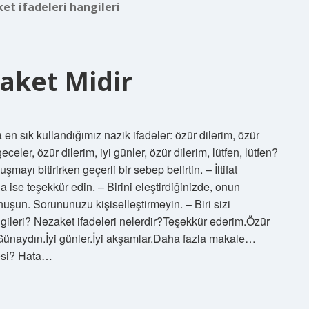
et ifadeleri hangileri
aket Midir
en sık kullandığımız nazik ifadeler: özür dilerim, özür
eceler, özür dilerim, iyi günler, özür dilerim, lütfen, lütfen?
mayı bitirirken geçerli bir sebep belirtin. – İltifat
da ise teşekkür edin. – Birini eleştirdiğinizde, onun
uşun. Sorununuzu kişiselleştirmeyin. – Biri sizi
angileri? Nezaket ifadeleri nelerdir?Teşekkür ederim.Özür
Günaydın.İyi günler.İyi akşamlar.Daha fazla makale…
lesi? Hata…