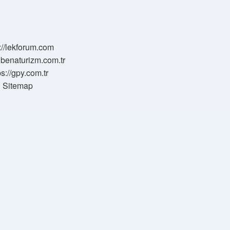
://lekforum.com
elbenaturizm.com.tr
ps://gpy.com.tr
Sitemap