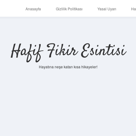
Anasayfa
Gizlilik Politikası
Yasal Uyarı
Ha
Hafif Fikir Esintisi
Hayatına neşe katan kısa hikayeler!