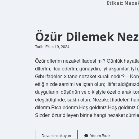
Etiket:
Nezak
Özür Dilemek Nez
Tarih: Ekim 19, 2024
Özür dilerim nezaket ifadesi mi? Günlük hayatta 
dilerim, rica ederim, günaydın, iyi akşamlar, iyi g
Gibi ifadeler. 3 tane nezaket kuralı nedir? – Konuş
ettiğinizde samimi ve içten olun; iltifat aldığınız
duygularını düşünün ve o kişiyle özel olarak kon
eleştirdiğinde, sakin olun. Nezaket ifadeleri h
dilerim.Rica ederim.Hoş geldiniz.Hoş geldiniz.
Sizden özür dileyen birine hangi nezaket cüm
Özür
Devamını okuyun
Yorum Bırak