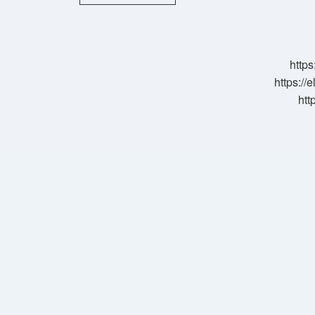
Dilemek
Nezaket
Midir
https
https://
htt