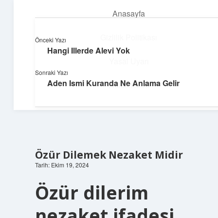
Anasayfa
menüyü
aç
Gizlilik Politikası
Önceki Yazı
Hangi Illerde Alevi Yok
Hafif Fikir Esintisi
Yasal Uyarı
Sonraki Yazı
Hayatına neşe katan kısa hikayeler!
Aden Ismi Kuranda Ne Anlama Gelir
Hakkımızda
Özür Dilemek Nezaket Midir
Tarih: Ekim 19, 2024
Özür dilerim
nezaket ifadesi